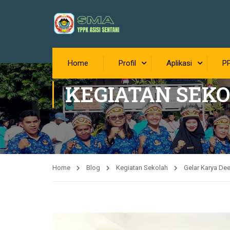
Home
Profil
Aplikasi
P
KEGIATAN SEK
Home
Blog
Kegiatan Sekolah
Gelar Karya De