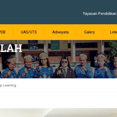
Yayasan Pendidikan 
PDB
UAS/UTS
Adiwiyata
Galery
Link
OLAH
ep Learning