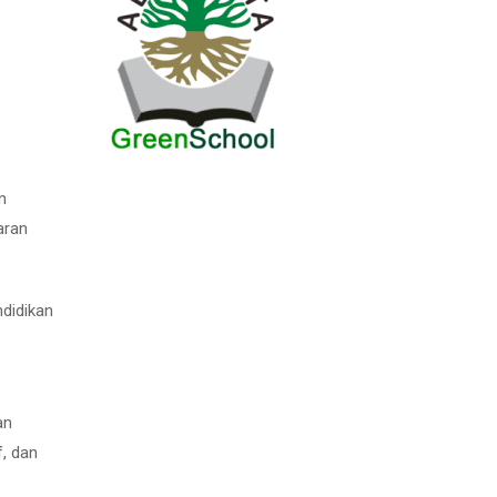
n
aran
ndidikan
an
f, dan