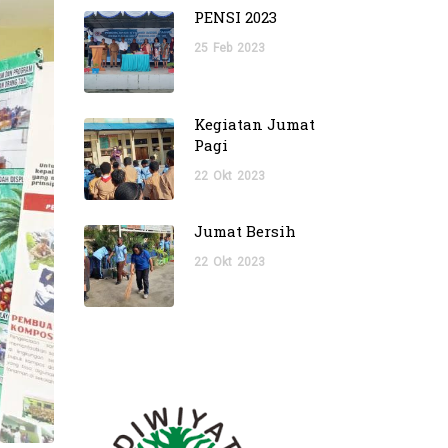
PENSI 2023
25
Feb
2023
Kegiatan Jumat
Pagi
22
Okt
2023
Jumat Bersih
22
Okt
2023