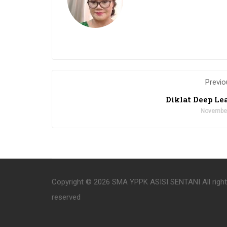
Previo
Diklat Deep Le
November
Copyright © 2026 SMA YPPK ASISI SENTANI All righ
reserved