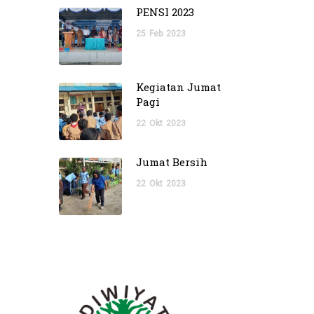
PENSI 2023
25
Feb
2023
Kegiatan Jumat
Pagi
22
Okt
2023
Jumat Bersih
22
Okt
2023