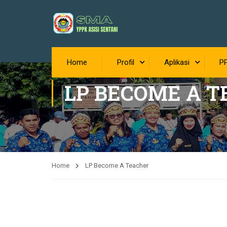
Home
Profil
Aplikasi
P
LP BECOME A 
Home
LP Become A Teacher