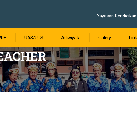
Yayasan Pendidikan 
PDB
UAS/UTS
Adiwiyata
Galery
Link
TEACHER