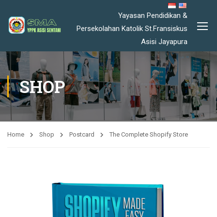
Yayasan Pendidikan &
Persekolahan Katolik St.Fransiskus
Asisi Jayapura
SHOP
Home
Shop
Postcard
The Complete Shopify Store